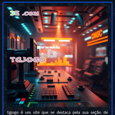
tgjogo é um site que se destaca pela sua seção de