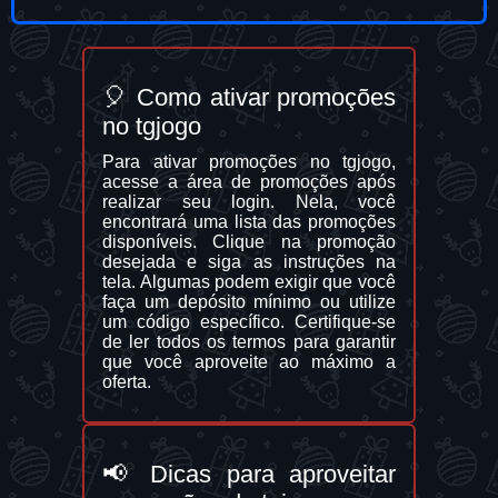
🎈 Como ativar promoções
no tgjogo
Para ativar promoções no tgjogo,
acesse a área de promoções após
realizar seu login. Nela, você
encontrará uma lista das promoções
disponíveis. Clique na promoção
desejada e siga as instruções na
tela. Algumas podem exigir que você
faça um depósito mínimo ou utilize
um código específico. Certifique-se
de ler todos os termos para garantir
que você aproveite ao máximo a
oferta.
📢 Dicas para aproveitar