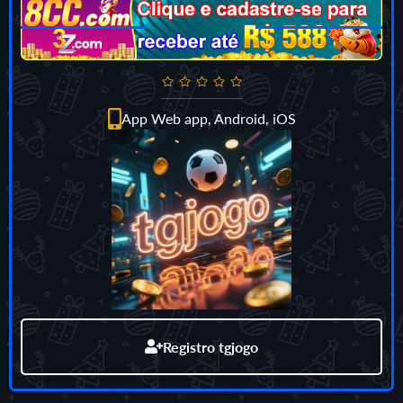
App Web app, Android, iOS
Registro tgjogo